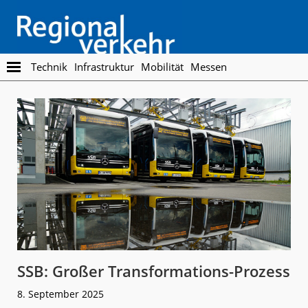
Skip
Skip
to
to
main
footer
content
Regionalverkehr
Die
Technik
Infrastruktur
Mobilität
Messen
Fachzeitschrift
für
den
Öffentlichen
Personennahverkehr
SSB: Großer Transformations-Prozess
8. September 2025