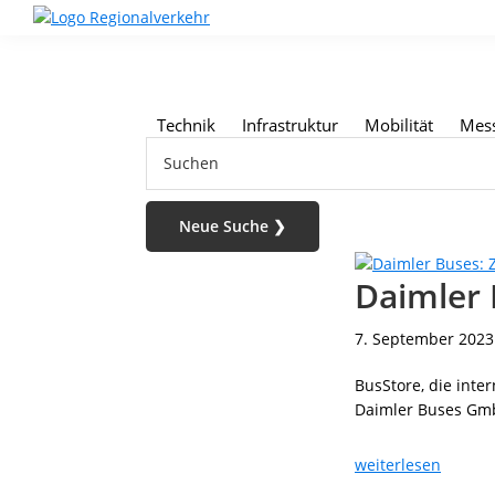
Skip
Skip
Skip
to
to
to
Regionalverkehr
Die
primary
main
footer
Fachzeitschrift
navigation
content
für
den
Technik
Infrastruktur
Mobilität
Mes
Öffentlichen
Suchen
Personennahverkehr
Daimler 
7. September 2023
BusStore, die int
Daimler Buses GmbH
Daimle
weiterlesen
Buses: