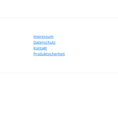
Zehn
Jahre
BusSto
Footer
Impressum
Datenschutz
Kontakt
Produktsicherheit