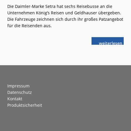
Die Daimler-Marke Setra hat sechs Reisebusse an die
Unternehmen König’s Reisen und Geldhauser übergeben.
Die Fahrzeuge zeichnen sich durch ihr großes Patzangebot
für die Reisenden aus.
weiterlese
Setra:
n
Weniger
ist
mehr
Footer
Impressum
Datenschutz
Kontakt
Produktsicherheit