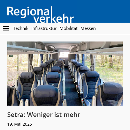
Skip
Skip
to
to
main
footer
content
Regionalverkehr
Die
Technik
Infrastruktur
Mobilität
Messen
Fachzeitschrift
für
den
Öffentlichen
Personennahverkehr
Setra: Weniger ist mehr
19. Mai 2025