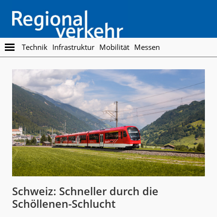
Skip
Skip
to
to
main
footer
content
Regionalverkehr
Die
Technik
Infrastruktur
Mobilität
Messen
Fachzeitschrift
für
den
Öffentlichen
Personennahverkehr
Schweiz: Schneller durch die
Schöllenen-Schlucht