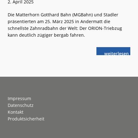
2. April 2025
Die Matterhorn Gotthard Bahn (MGBahn) und Stadler
präsentierten am 25. März 2025 in Andermatt die
schnellste Zahnradbahn der Welt: Der ORION-Triebzug
kann deutlich zügiger bergab fahren.
weiterlese
Schweiz:
n
Schneller
durch
die
Schöllenen-
Schlucht
Footer
Impressum
Datenschutz
Kontakt
Produktsicherheit