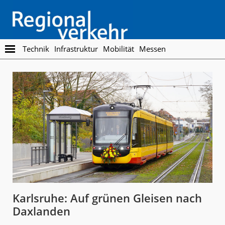
Skip
Skip
to
to
main
footer
content
Regionalverkehr
Die
Technik
Infrastruktur
Mobilität
Messen
Fachzeitschrift
für
den
Öffentlichen
Personennahverkehr
Karlsruhe: Auf grünen Gleisen nach
Daxlanden