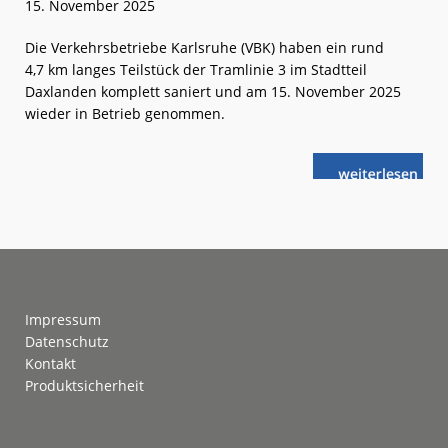
15. November 2025
Die Verkehrsbetriebe Karlsruhe (VBK) haben ein rund
4,7 km langes Teilstück der Tramlinie 3 im Stadtteil
Daxlanden komplett saniert und am 15. November 2025
wieder in Betrieb genommen.
weiterlese
Karlsruhe:
n
Auf
grünen
Gleisen
nach
Daxlanden
Footer
Impressum
Datenschutz
Kontakt
Produktsicherheit