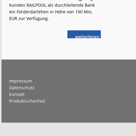
Kunden RAILPOOL als durchleitende Bank
ein Förderdarlehen in Höhe von 100 Mio.
EUR zur Verfügung.
weiterlese
Förderdarlehen
n
für
RAILPOOL
Footer
Impressum
Datenschutz
Kontakt
Produktsicherheit