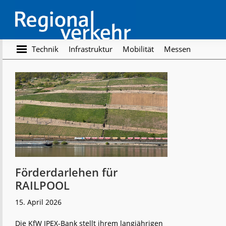
Skip
Skip
to
to
main
footer
content
Regionalverkehr
Die
Technik
Infrastruktur
Mobilität
Messen
Fachzeitschrift
für
den
Öffentlichen
Personennahverkehr
Förderdarlehen für
RAILPOOL
15. April 2026
Die KfW IPEX-Bank stellt ihrem langjährigen