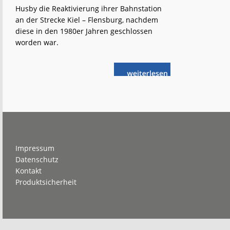
Husby die Reaktivierung ihrer Bahnstation
an der Strecke Kiel – Flensburg, nachdem
diese in den 1980er Jahren geschlossen
worden war.
weiterlese
Schleswig-
n
Holstein:
25 Jahre
Bahnstation
Husby
Footer
Impressum
Datenschutz
Kontakt
Produktsicherheit