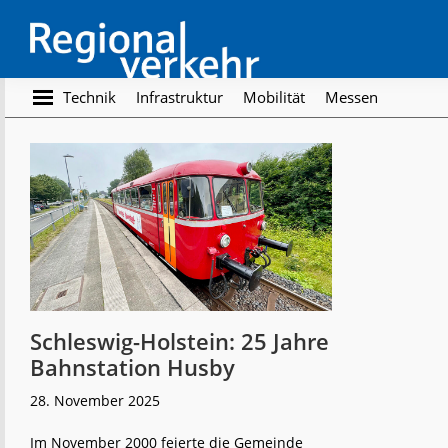
Skip
Skip
to
to
main
footer
content
Regionalverkehr
Die
Technik
Infrastruktur
Mobilität
Messen
Fachzeitschrift
für
den
Öffentlichen
Personennahverkehr
Schleswig-Holstein: 25 Jahre
Bahnstation Husby
28. November 2025
Im November 2000 feierte die Gemeinde