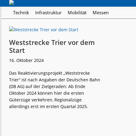
Skip
Skip
Skip
Regionalverkehr
to
to
to
Die
Technik
Infrastruktur
Mobilität
Messen
primary
main
footer
Fachzeitschrift
navigation
content
für
den
Öffentlichen
Weststrecke Trier vor dem
Personennahverkehr
Start
16. Oktober 2024
Das Reaktivierungsprojekt „Weststrecke
Trier“ ist nach Angaben der Deutschen Bahn
(DB AG) auf der Zielgeraden: Ab Ende
Oktober 2024 können hier die ersten
Güterzüge verkehren, Regionalzüge
allerdings erst im ersten Quartal 2025.
weiterlese
Weststrecke
n
Trier
vor
dem