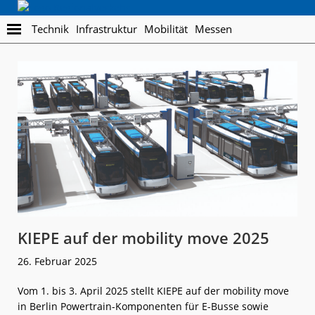
Skip
Skip
Regionalverkehr
to
to
Die
Technik
Infrastruktur
Mobilität
Messen
main
footer
Fachzeitschrift
content
für
den
Öffentlichen
Personennahverkehr
KIEPE auf der mobility move 2025
26. Februar 2025
Vom 1. bis 3. April 2025 stellt KIEPE auf der mobility move
in Berlin Powertrain-Komponenten für E-Busse sowie