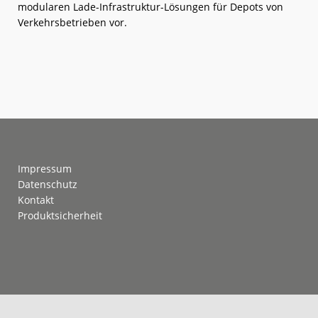
modularen Lade-Infrastruktur-Lösungen für Depots von
Verkehrsbetrieben vor.
weiterlese
KIEPE
n
auf
der
mobility
move
2025
Footer
Impressum
Datenschutz
Kontakt
Produktsicherheit