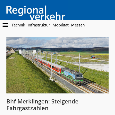
Skip
Skip
to
to
main
footer
content
Regionalverkehr
Die
Technik
Infrastruktur
Mobilität
Messen
Fachzeitschrift
für
den
Öffentlichen
Personennahverkehr
Bhf Merklingen: Steigende
Fahrgastzahlen