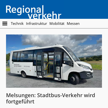
Skip
Skip
to
to
main
footer
content
Regionalverkehr
Die
Technik
Infrastruktur
Mobilität
Messen
Fachzeitschrift
für
den
Öffentlichen
Personennahverkehr
Melsungen: Stadtbus-Verkehr wird
fortgeführt