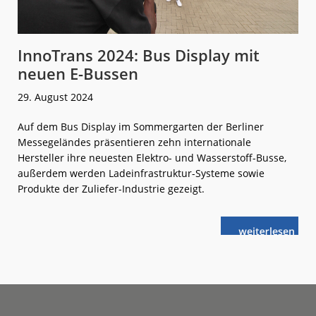
InnoTrans 2024: Bus Display mit
neuen E-Bussen
29. August 2024
Auf dem Bus Display im Sommergarten der Berliner
Messegeländes präsentieren zehn internationale
Hersteller ihre neuesten Elektro- und Wasserstoff-Busse,
außerdem werden Ladeinfrastruktur-Systeme sowie
Produkte der Zuliefer-Industrie gezeigt.
weiterlese
InnoTrans
n
2024:
Bus
Display
mit
neuen
E-
Bussen
Footer