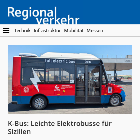
Skip
Skip
to
to
main
footer
content
Regionalverkehr
Die
Technik
Infrastruktur
Mobilität
Messen
Fachzeitschrift
für
den
Öffentlichen
Personennahverkehr
K-Bus: Leichte Elektrobusse für
Sizilien