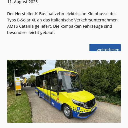
11. August 2025
Der Hersteller K-Bus hat zehn elektrische Kleinbusse des
Typs E-Solar XL an das italienische Verkehrsunternehmen
AMTS Catania geliefert. Die kompakten Fahrzeuge sind
besonders leicht gebaut.
weiterlese
K-
n
Bus:
Leichte
Elektrobusse
für
Sizilien