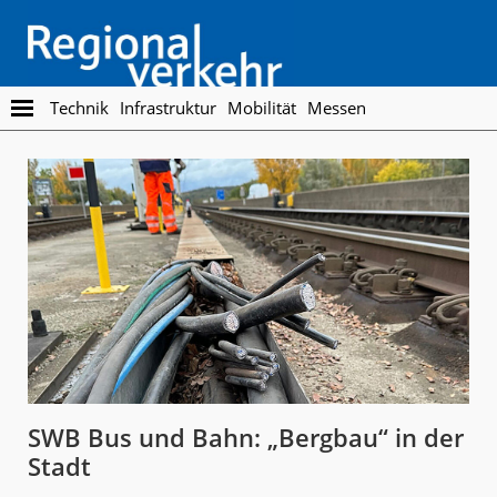
Skip
Skip
to
to
main
footer
content
Regionalverkehr
Die
Technik
Infrastruktur
Mobilität
Messen
Fachzeitschrift
für
den
Öffentlichen
Personennahverkehr
SWB Bus und Bahn: „Bergbau“ in der
Stadt