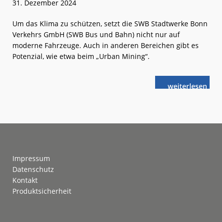
31. Dezember 2024
Um das Klima zu schützen, setzt die SWB Stadtwerke Bonn
Verkehrs GmbH (SWB Bus und Bahn) nicht nur auf
moderne Fahrzeuge. Auch in anderen Bereichen gibt es
Potenzial, wie etwa beim „Urban Mining“.
weiterlese
SWB
n
Bus
und
Bahn:
„Bergbau“
in
der
Stadt
Footer
Impressum
Datenschutz
Kontakt
Produktsicherheit