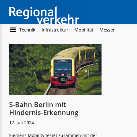
Skip
Skip
to
to
main
footer
content
Regionalverkehr
Die
Technik
Infrastruktur
Mobilität
Messen
Fachzeitschrift
für
den
Öffentlichen
Personennahverkehr
S-Bahn Berlin mit
Hindernis-Erkennung
17. Juli 2024
Siemens Mobility testet zusammen mit der