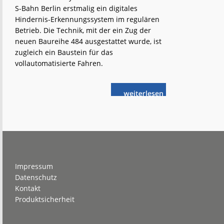
S-Bahn Berlin erstmalig ein digitales
Hindernis-Erkennungssystem im regulären
Betrieb. Die Technik, mit der ein Zug der
neuen Baureihe 484 ausgestattet wurde, ist
zugleich ein Baustein für das
vollautomatisierte Fahren.
weiterlese
S-
n
Bahn
Berlin
mit
Hindernis-
Erkennung
Footer
Impressum
Datenschutz
Kontakt
Produktsicherheit