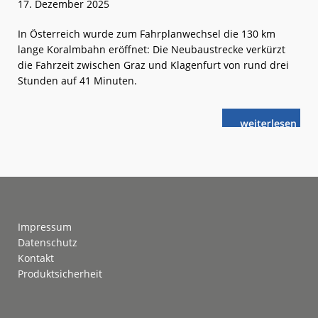
17. Dezember 2025
In Österreich wurde zum Fahrplanwechsel die 130 km
lange Koralmbahn eröffnet: Die Neubaustrecke verkürzt
die Fahrzeit zwischen Graz und Klagenfurt von rund drei
Stunden auf 41 Minuten.
weiterlese
Koralmbahn:
n
Österreichs
Süden
rückt
näher
zusammen
Footer
Impressum
Datenschutz
Kontakt
Produktsicherheit