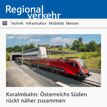
Skip
Skip
to
to
main
footer
content
Regionalverkehr
Die
Technik
Infrastruktur
Mobilität
Messen
Fachzeitschrift
für
den
Öffentlichen
Personennahverkehr
Koralmbahn: Österreichs Süden
rückt näher zusammen