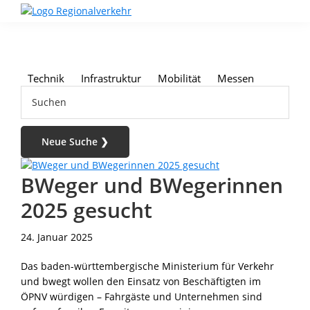
Skip
Skip
Skip
to
to
to
Regionalverkehr
Die
primary
main
footer
Fachzeitschrift
navigation
content
für
den
Technik
Infrastruktur
Mobilität
Messen
Öffentlichen
Suchen
Personennahverkehr
BWeger und BWegerinnen
2025 gesucht
24. Januar 2025
Das baden-württembergische Ministerium für Verkehr
und bwegt wollen den Einsatz von Beschäftigten im
ÖPNV würdigen – Fahrgäste und Unternehmen sind