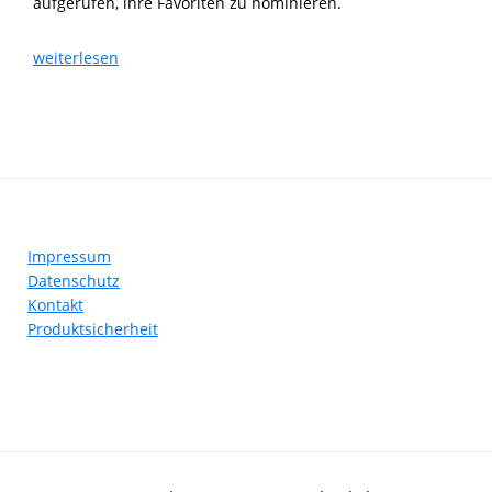
aufgerufen, ihre Favoriten zu nominieren.
BWeger
weiterlesen
und
BWegerinnen
2025
gesucht
Footer
Impressum
Datenschutz
Kontakt
Produktsicherheit