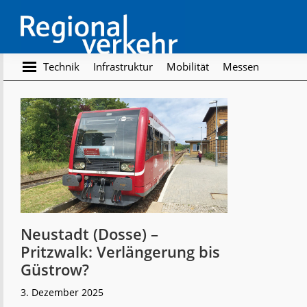
Skip
Skip
to
to
main
footer
content
Regionalverkehr
Die
Technik
Infrastruktur
Mobilität
Messen
Fachzeitschrift
für
den
Öffentlichen
Personennahverkehr
Neustadt (Dosse) –
Pritzwalk: Verlängerung bis
Güstrow?
3. Dezember 2025