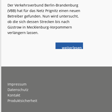
Der Verkehrsverbund Berlin-Brandenburg
(VBB) hat für das Netz Prignitz einen neuen
Betreiber gefunden. Nun wird untersucht,
ob die sich dessen Strecken bis nach
Güstrow in Mecklenburg-Vorpommern
verlängern lassen.
weiterlese
Neustadt
n
(Dosse) –
Pritzwalk:
Verlängerung
bis
Güstrow?
Footer
Impressum
Datenschutz
Kontakt
Produktsicherheit