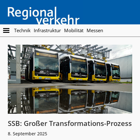
Skip
Skip
to
to
main
footer
content
Regionalverkehr
Die
Technik
Infrastruktur
Mobilität
Messen
Fachzeitschrift
für
den
Öffentlichen
Personennahverkehr
SSB: Großer Transformations-Prozess
8. September 2025