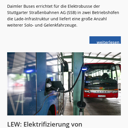
Daimler Buses errichtet für die Elektrobusse der
Stuttgarter Straßenbahnen AG (SSB) in zwei Betriebshöfen
die Lade-Infrastruktur und liefert eine große Anzahl
weiterer Solo- und Gelenkfahrzeuge.
weiterlese
SSB:
n
Großer
Transformatio
Prozess
LEW: Elektrifizierung von