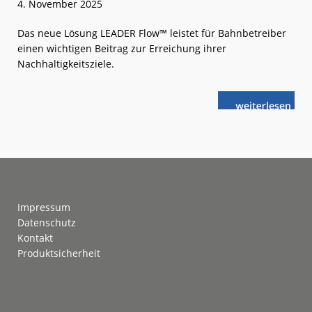
4. November 2025
Das neue Lösung LEADER Flow™ leistet für Bahnbetreiber
einen wichtigen Beitrag zur Erreichung ihrer
Nachhaltigkeitsziele.
weiterlese
Knorr-
n
Bremse
präsentiert
neues
Fahrer-
Assistenzsys
Footer
Impressum
Datenschutz
Kontakt
Produktsicherheit