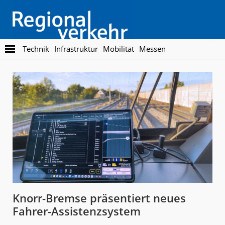
Skip
Skip
to
to
main
footer
content
Regionalverkehr
Die
Technik
Infrastruktur
Mobilität
Messen
Fachzeitschrift
für
den
Öffentlichen
Personennahverkehr
Knorr-Bremse präsentiert neues
Fahrer-Assistenzsystem