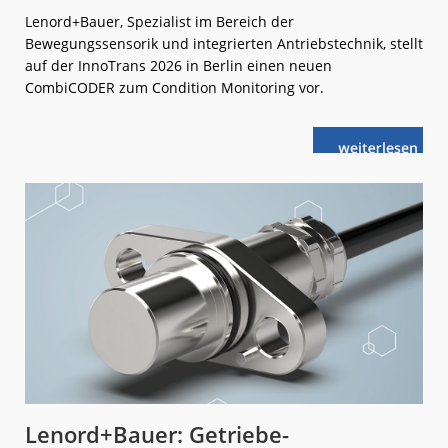
Lenord+Bauer, Spezialist im Bereich der
Bewegungssensorik und integrierten Antriebstechnik, stellt
auf der InnoTrans 2026 in Berlin einen neuen
CombiCODER zum Condition Monitoring vor.
weiterlese
Mögliche
n
Schäden
schnell
erkennen
Lenord+Bauer: Getriebe-