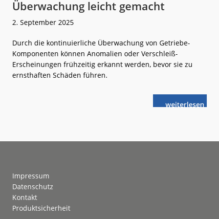
Überwachung leicht gemacht
2. September 2025
Durch die kontinuierliche Überwachung von Getriebe-
Komponenten können Anomalien oder Verschleiß-
Erscheinungen frühzeitig erkannt werden, bevor sie zu
ernsthaften Schäden führen.
weiterlese
Lenord+Bauer
n
Getriebe-
Überwachung
leicht
gemacht
Footer
Impressum
Datenschutz
Kontakt
Produktsicherheit