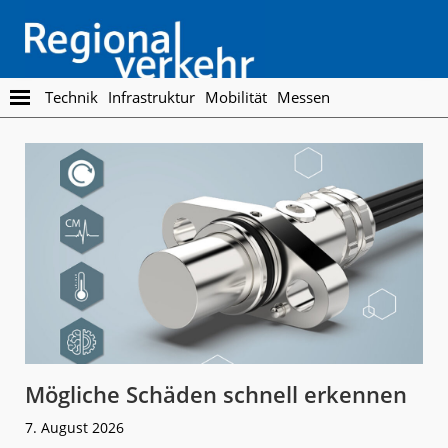
Skip
Skip
to
to
main
footer
content
Regionalverkehr
Die
Technik
Infrastruktur
Mobilität
Messen
Fachzeitschrift
für
den
Öffentlichen
Personennahverkehr
Mögliche Schäden schnell erkennen
7. August 2026