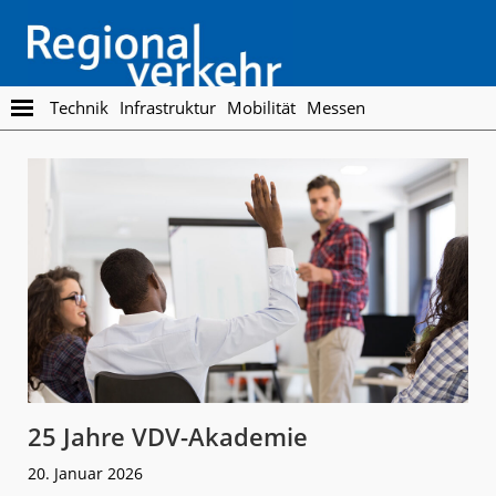
Skip
Skip
to
to
main
footer
content
Regionalverkehr
Die
Technik
Infrastruktur
Mobilität
Messen
Fachzeitschrift
für
den
Öffentlichen
Personennahverkehr
25 Jahre VDV-Akademie
20. Januar 2026