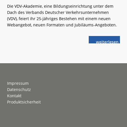
Die VDV-Akademie, eine Bildungseinrichtung unter dem
Dach des Verbands Deutscher Verkehrsunternehmen
(VDV), feiert ihr 25-jähriges Bestehen mit einem neuen
Webangebot, neuen Formaten und Jubiläums-Angeboten.
weiterlese
25 Jahre
n
VDV-
Akademie
Footer
Impressum
Datenschutz
Kontakt
Produktsicherheit