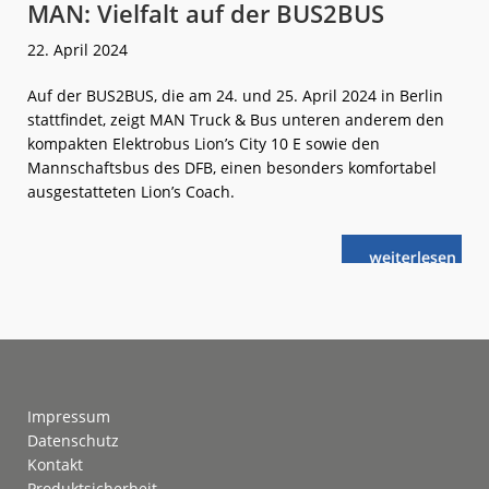
MAN: Vielfalt auf der BUS2BUS
22. April 2024
Auf der BUS2BUS, die am 24. und 25. April 2024 in Berlin
stattfindet, zeigt MAN Truck & Bus unteren anderem den
kompakten Elektrobus Lion’s City 10 E sowie den
Mannschaftsbus des DFB, einen besonders komfortabel
ausgestatteten Lion’s Coach.
weiterlese
MAN:
n
Vielfalt
auf
der
BUS2BUS
Footer
Impressum
Datenschutz
Kontakt
Produktsicherheit