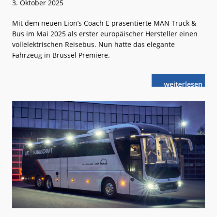
3. Oktober 2025
Mit dem neuen Lion’s Coach E präsentierte MAN Truck &
Bus im Mai 2025 als erster europäischer Hersteller einen
vollelektrischen Reisebus. Nun hatte das elegante
Fahrzeug in Brüssel Premiere.
weiterlese
Busworld:
n
Erster
vollelektrisch
Reisebus
von
MAN