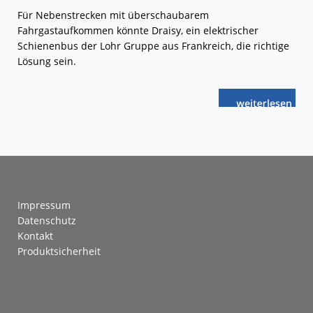
Für Nebenstrecken mit überschaubarem
Fahrgastaufkommen könnte Draisy, ein elektrischer
Schienenbus der Lohr Gruppe aus Frankreich, die richtige
Lösung sein.
weiterlese
Draisy:
n
Kleine
Revolution
Footer
Impressum
Datenschutz
Kontakt
Produktsicherheit