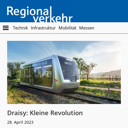
Skip
Skip
to
to
main
footer
content
Regionalverkehr
Die
Technik
Infrastruktur
Mobilität
Messen
Fachzeitschrift
für
den
Öffentlichen
Personennahverkehr
Draisy: Kleine Revolution
28. April 2023