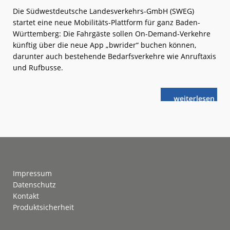
Die Südwestdeutsche Landesverkehrs-GmbH (SWEG)
startet eine neue Mobilitäts-Plattform für ganz Baden-
Württemberg: Die Fahrgäste sollen On-Demand-Verkehre
künftig über die neue App „bwrider“ buchen können,
darunter auch bestehende Bedarfsverkehre wie Anruftaxis
und Rufbusse.
weiterlese
SWEG:
n
Neue
On-
Demand-
Plattform
Footer
Impressum
Datenschutz
Kontakt
Produktsicherheit