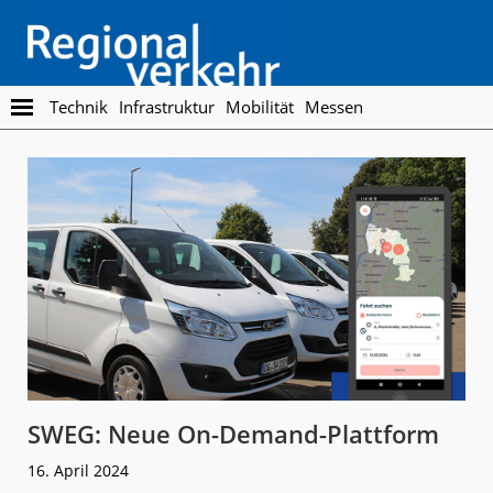
Skip
Skip
to
to
main
footer
content
Regionalverkehr
Die
Technik
Infrastruktur
Mobilität
Messen
Fachzeitschrift
für
den
Öffentlichen
Personennahverkehr
SWEG: Neue On-Demand-Plattform
16. April 2024