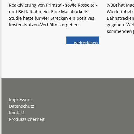
Reaktivierung von Primstal- sowie Rosseltal-
(VBB) hat Ma
und Bisttalbahn ein. Eine Machbarkeits-
Wiederinbetr
Studie hatte für vier Strecken ein positives
Bahnstrecken
Kosten-Nutzen-Verhältnis ergeben.
gegeben. Weit
kommenden Ja
weiterlese
Saarland:
n
SPNV-
Reaktivierungen
geplant
Footer
Impressum
Datenschutz
Kontakt
Produktsicherheit