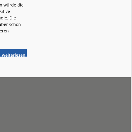
rn würde die
itive
die. Die
aber schon
teren
weiterlese
Almetalbahn:
n
Reaktivierung
(un)möglich