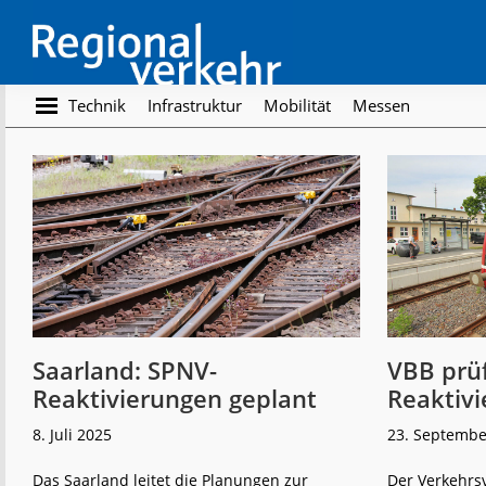
Skip
Skip
to
to
main
footer
content
Regionalverkehr
Die
Technik
Infrastruktur
Mobilität
Messen
Fachzeitschrift
für
den
Öffentlichen
Personennahverkehr
Saarland: SPNV-
VBB prüf
Reaktivierungen geplant
Reaktiv
8. Juli 2025
23. Septembe
Das Saarland leitet die Planungen zur
Der Verkehrs