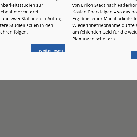
chbarkeitsstudien zur
von Brilon Stadt nach Paderbo
iebnahme von drei
Kosten übersteigen – so das pos
 und zwei Stationen in Auftrag
Ergebnis einer Machbarkeitsstu
ere Studien sollen in den
Wiederinbetriebnahme dürfte 
hren folgen.
am fehlenden Geld für die wei
Planungen scheitern.
weiterlese
VBB
n
prüft
Strecken-
Reaktivierungen