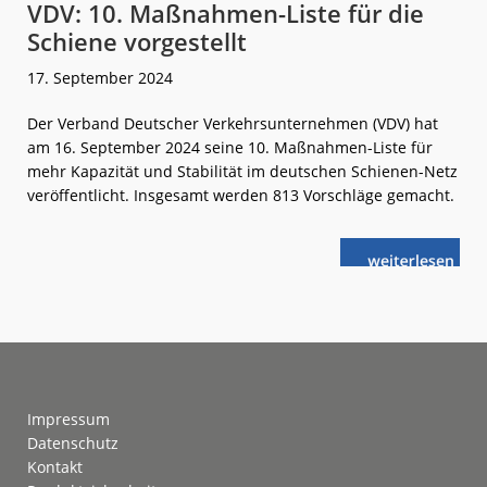
VDV: 10. Maßnahmen-Liste für die
Schiene vorgestellt
17. September 2024
Der Verband Deutscher Verkehrsunternehmen (VDV) hat
am 16. September 2024 seine 10. Maßnahmen-Liste für
mehr Kapazität und Stabilität im deutschen Schienen-Netz
veröffentlicht. Insgesamt werden 813 Vorschläge gemacht.
weiterlese
VDV:
n
10. Maßnahm
Liste
für
die
Schiene
vorgestellt
Footer
Impressum
Datenschutz
Kontakt