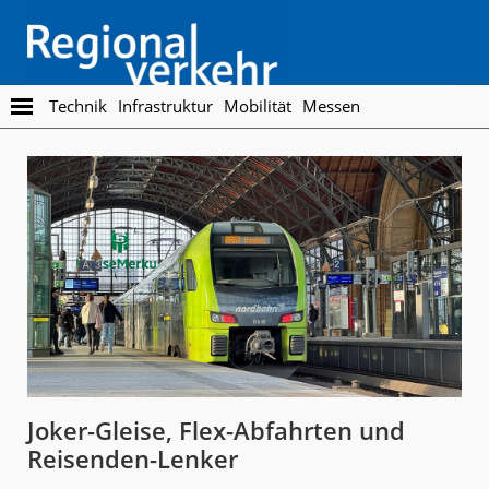
Skip
Skip
to
to
main
footer
content
Regionalverkehr
Die
Technik
Infrastruktur
Mobilität
Messen
Fachzeitschrift
für
den
Öffentlichen
Personennahverkehr
Joker-Gleise, Flex-Abfahrten und
Reisenden-Lenker