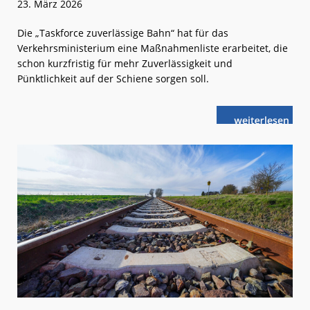
23. März 2026
Die „Taskforce zuverlässige Bahn“ hat für das
Verkehrsministerium eine Maßnahmenliste erarbeitet, die
schon kurzfristig für mehr Zuverlässigkeit und
Pünktlichkeit auf der Schiene sorgen soll.
weiterlese
Joker-
n
Gleise,
Flex-
Abfahrten
und
Reisenden-
Lenker