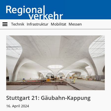
Skip
Skip
to
to
main
footer
content
Regionalverkehr
Die
Technik
Infrastruktur
Mobilität
Messen
Fachzeitschrift
für
den
Öffentlichen
Personennahverkehr
Stuttgart 21: Gäubahn-Kappung
16. April 2024