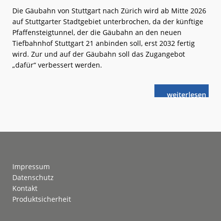
Die Gäubahn von Stuttgart nach Zürich wird ab Mitte 2026
auf Stuttgarter Stadtgebiet unterbrochen, da der künftige
Pfaffensteigtunnel, der die Gäubahn an den neuen
Tiefbahnhof Stuttgart 21 anbinden soll, erst 2032 fertig
wird. Zur und auf der Gäubahn soll das Zugangebot
„dafür“ verbessert werden.
weiterlese
Stuttgart
n
21:
Gäubahn-
Kappung
Footer
Impressum
Datenschutz
Kontakt
Produktsicherheit