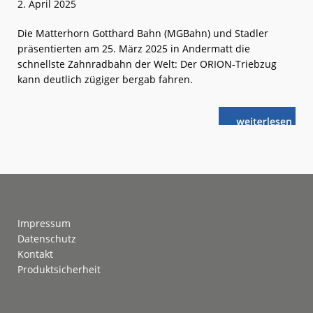
2. April 2025
Die Matterhorn Gotthard Bahn (MGBahn) und Stadler
präsentierten am 25. März 2025 in Andermatt die
schnellste Zahnradbahn der Welt: Der ORION-Triebzug
kann deutlich zügiger bergab fahren.
weiterlese
Schweiz:
n
Schneller
durch
die
Schöllenen-
Schlucht
Footer
Impressum
Datenschutz
Kontakt
Produktsicherheit