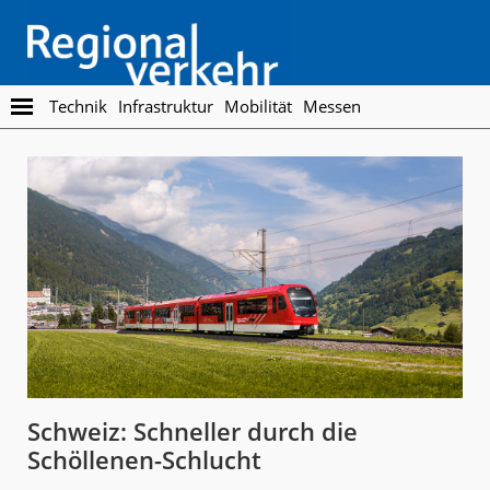
Skip
Skip
to
to
main
footer
content
Regionalverkehr
Die
Technik
Infrastruktur
Mobilität
Messen
Fachzeitschrift
für
den
Öffentlichen
Personennahverkehr
Schweiz: Schneller durch die
Schöllenen-Schlucht