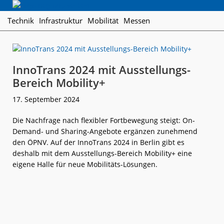
Skip
Skip
Skip
Regionalverkehr
to
to
to
Die
Technik
Infrastruktur
Mobilität
Messen
primary
main
footer
Fachzeitschrift
navigation
content
für
den
Öffentlichen
InnoTrans 2024 mit Ausstellungs-
Personennahverkehr
Bereich Mobility+
17. September 2024
Die Nachfrage nach flexibler Fortbewegung steigt: On-
Demand- und Sharing-Angebote ergänzen zunehmend
den ÖPNV. Auf der InnoTrans 2024 in Berlin gibt es
deshalb mit dem Ausstellungs-Bereich Mobility+ eine
eigene Halle für neue Mobilitäts-Lösungen.
weiterlese
InnoTrans
n
2024
mit
Ausstellungs-
Bereich
Mobility+