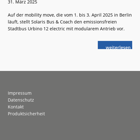
31. März 2025
Auf der mobility move, die vom 1. bis 3. April 2025 in Berlin
läuft, stellt Solaris Bus & Coach den emissionsfreien
Stadtbus Urbino 12 electric mit modularem Antrieb vor.
weiterlese
mobility
n
move:
Neuer
Urbino 12
electric
Footer
Impressum
Datenschutz
Kontakt
Produktsicherheit