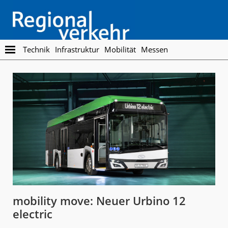
Skip
Skip
to
to
main
footer
content
Regionalverkehr
Die
Technik
Infrastruktur
Mobilität
Messen
Fachzeitschrift
für
den
Öffentlichen
Personennahverkehr
mobility move: Neuer Urbino 12
electric