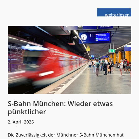
weiterlese
Elektro-
n
Löwen
aus
Ankara
S-Bahn München: Wieder etwas
pünktlicher
2. April 2026
Die Zuverlässigkeit der Münchner S-Bahn München hat