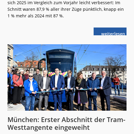
sich 2025 im Vergleich zum Vorjahr leicht verbessert: Im
Schnitt waren 87,9 % aller ihrer Züge pünktlich, knapp ein
1 % mehr als 2024 mit 87 %.
weiterlese
S-
n
Bahn
München:
Wieder
etwas
pünktlicher
München: Erster Abschnitt der Tram-
Westtangente eingeweiht