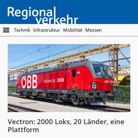
Skip
Skip
to
to
main
footer
content
Regionalverkehr
Die
Technik
Infrastruktur
Mobilität
Messen
Fachzeitschrift
für
den
Öffentlichen
Personennahverkehr
Vectron: 2000 Loks, 20 Länder, eine
Plattform