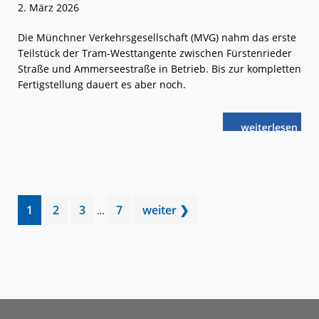
2. März 2026
Die Münchner Verkehrsgesellschaft (MVG) nahm das erste
Teilstück der Tram-Westtangente zwischen Fürstenrieder
Straße und Ammerseestraße in Betrieb. Bis zur kompletten
Fertigstellung dauert es aber noch.
weiterlese
München:
n
Erster
Abschnitt
der
Tram-
Westtangente
eingeweiht
Interim
Go
Go
Go
Go
1
2
3
7
weiter ❯
…
pages
to
to
to
to
omitted
page
page
page
page
Footer