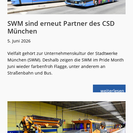
SWM sind erneut Partner des CSD
München
5. Juni 2026
Vielfalt gehört zur Unternehmenskultur der Stadtwerke
München (SWM). Deshalb zeigen die SWM im Pride Month
Juni wieder farbenfroh Flagge, unter anderem an
Straßenbahn und Bus.
weiterlese
SWM
n
sind
erneut
Partner
des
CSD
München