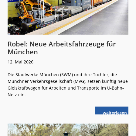
Robel: Neue Arbeitsfahrzeuge für
München
12. Mai 2026
Die Stadtwerke München (SWM) und ihre Tochter, die
Münchner Verkehrsgesellschaft (MVG), setzen künftig neue
Gleiskraftwagen für Arbeiten und Transporte im U-Bahn-
Netz ein.
weiterlese
Robel:
n
Neue
Arbeitsfahrze
für
München