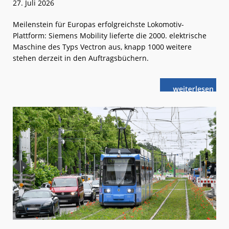
27. Juli 2026
Meilenstein für Europas erfolgreichste Lokomotiv-
Plattform: Siemens Mobility lieferte die 2000. elektrische
Maschine des Typs Vectron aus, knapp 1000 weitere
stehen derzeit in den Auftragsbüchern.
weiterlese
Vectron:
n
2000
Loks,
20
Länder,
eine
Plattform