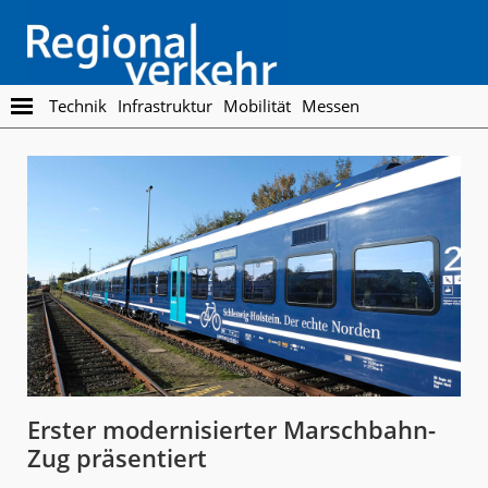
Skip
Skip
to
to
main
footer
content
Regionalverkehr
Die
Technik
Infrastruktur
Mobilität
Messen
Fachzeitschrift
für
den
Öffentlichen
Personennahverkehr
Erster modernisierter Marschbahn-
Zug präsentiert