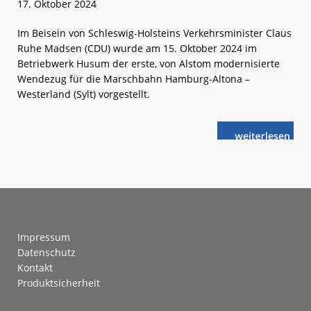
17. Oktober 2024
Im Beisein von Schleswig-Holsteins Verkehrsminister Claus
Ruhe Madsen (CDU) wurde am 15. Oktober 2024 im
Betriebwerk Husum der erste, von Alstom modernisierte
Wendezug für die Marschbahn Hamburg-Altona –
Westerland (Sylt) vorgestellt.
weiterlese
Erster
n
modernisierte
Marschbahn-
Zug
präsentiert
Footer
Impressum
Datenschutz
Kontakt
Produktsicherheit