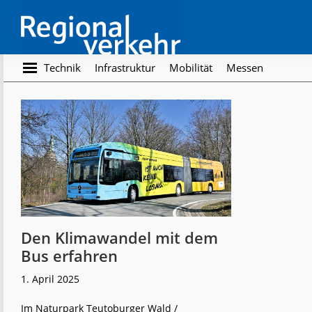
Skip
Skip
to
to
main
footer
content
Regionalverkehr
Die
Technik
Infrastruktur
Mobilität
Messen
Fachzeitschrift
für
den
Öffentlichen
Personennahverkehr
Den Klimawandel mit dem
Bus erfahren
1. April 2025
Im Naturpark Teutoburger Wald /