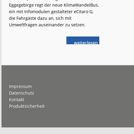
Eggegebirge regt der neue KlimaWandelBus,
ein mit Infomodulen gestalteter eCitaro G,
die Fahrgäste dazu an, sich mit
Umweltfragen auseinander zu setzen.
weiterlese
Den
n
Klimawandel
mit
dem
Bus
erfahren
Footer
Impressum
Datenschutz
Kontakt
Produktsicherheit