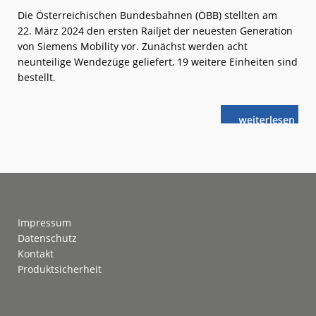
Die Österreichischen Bundesbahnen (ÖBB) stellten am
22. März 2024 den ersten Railjet der neuesten Generation
von Siemens Mobility vor. Zunächst werden acht
neunteilige Wendezüge geliefert, 19 weitere Einheiten sind
bestellt.
weiterlese
ÖBB:
n
Neuer
Railjet
am
Start
Footer
Impressum
Datenschutz
Kontakt
Produktsicherheit