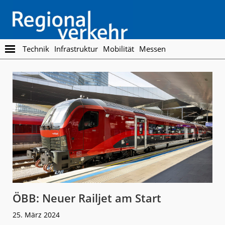
Skip
Skip
to
to
main
footer
content
Regionalverkehr
Die
Technik
Infrastruktur
Mobilität
Messen
Fachzeitschrift
für
den
Öffentlichen
Personennahverkehr
ÖBB: Neuer Railjet am Start
25. März 2024