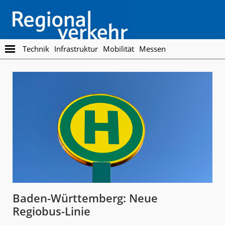
Skip
Skip
to
to
main
footer
content
Regionalverkehr
Die
Technik
Infrastruktur
Mobilität
Messen
Fachzeitschrift
für
den
Öffentlichen
Personennahverkehr
Baden-Württemberg: Neue
Regiobus-Linie