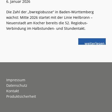
6. Januar 2026
Die Zahl der „bwregiobusse“ in Baden-Württemberg
wächst: Mitte 2026 startet mit der Linie Heilbronn –
Neuenstadt am Kocher bereits die 52. Regiobus-
Verbindung im Halbstunden- und Stundentakt.
weiterlese
Baden-
n
Württemberg:
Neue
Regiobus-
Linie
Footer
Impressum
Datenschutz
Kontakt
Produktsicherheit