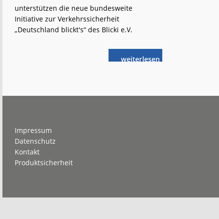
unterstützen die neue bundesweite
Initiative zur Verkehrssicherheit
„Deutschland blickt's“ des Blicki e.V.
weiterlese
Große
n
Fahrzeuge,
große
Verantwortung
Footer
Impressum
Datenschutz
Kontakt
Produktsicherheit