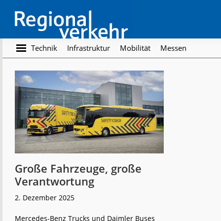
Skip
Skip
to
to
main
footer
content
Regionalverkehr
Die
Technik
Infrastruktur
Mobilität
Messen
Fachzeitschrift
für
den
Öffentlichen
Personennahverkehr
Große Fahrzeuge, große
Verantwortung
2. Dezember 2025
Mercedes-Benz Trucks und Daimler Buses