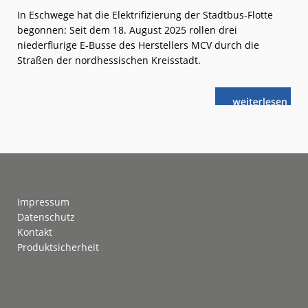
In Eschwege hat die Elektrifizierung der Stadtbus-Flotte
begonnen: Seit dem 18. August 2025 rollen drei
niederflurige E-Busse des Herstellers MCV durch die
Straßen der nordhessischen Kreisstadt.
weiterlese
MCV:
n
Elektrisch
durch
Eschwege
Footer
Impressum
Datenschutz
Kontakt
Produktsicherheit