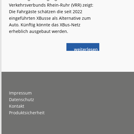
Verkehrsverbunds Rhein-Ruhr (VRR) zeigt:
Die Fahrgäste schätzen die seit 2022
eingeführten XBusse als Alternative zum
Auto. Künftig könnte das XBus-Netz
erheblich ausgebaut werden.
weiterlese
NRW:
n
Zufriedene
Fahrgäste
in
den
XBussen
Footer
Impressum
Datenschutz
Kontakt
Produktsicherheit