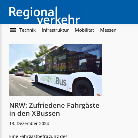
Skip
Skip
to
to
main
footer
content
Regionalverkehr
Die
Technik
Infrastruktur
Mobilität
Messen
Fachzeitschrift
für
den
Öffentlichen
Personennahverkehr
NRW: Zufriedene Fahrgäste
in den XBussen
13. Dezember 2024
Eine Fahrgastbefragung des