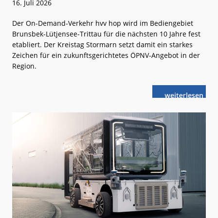
16. Juli 2026
Der On-Demand-Verkehr hvv hop wird im Bediengebiet
Brunsbek-Lütjensee-Trittau für die nächsten 10 Jahre fest
etabliert. Der Kreistag Stormarn setzt damit ein starkes
Zeichen für ein zukunftsgerichtetes ÖPNV-Angebot in der
Region.
weiterlese
hvv
n
hop
in
Brunsbek-
Lütjensee-
Trittau
verlängert