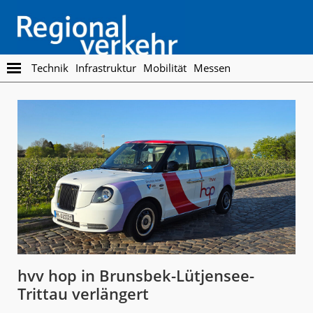
Skip
Skip
to
to
main
footer
content
Regionalverkehr
Die
Technik
Infrastruktur
Mobilität
Messen
Fachzeitschrift
für
den
Öffentlichen
Personennahverkehr
hvv hop in Brunsbek-Lütjensee-
Trittau verlängert