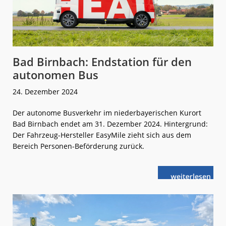
Bad Birnbach: Endstation für den
autonomen Bus
24. Dezember 2024
Der autonome Busverkehr im niederbayerischen Kurort
Bad Birnbach endet am 31. Dezember 2024. Hintergrund:
Der Fahrzeug-Hersteller EasyMile zieht sich aus dem
Bereich Personen-Beförderung zurück.
weiterlese
Bad
n
Birnbach:
Endstation
für
den
autonomen
Bus