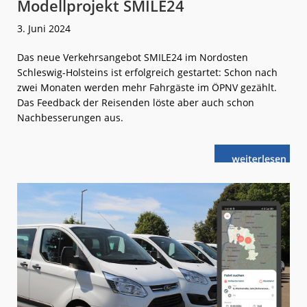
Modellprojekt SMILE24
3. Juni 2024
Das neue Verkehrsangebot SMILE24 im Nordosten
Schleswig-Holsteins ist erfolgreich gestartet: Schon nach
zwei Monaten werden mehr Fahrgäste im ÖPNV gezählt.
Das Feedback der Reisenden löste aber auch schon
Nachbesserungen aus.
weiterlese
Intensiv
n
getestet:
ÖPNV-
Modellprojekt
SMILE24