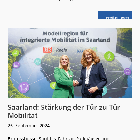
weiterlese
BW:
n
Neue
Mobilitätsma
vorgestellt
Saarland: Stärkung der Tür-zu-Tür-
Mobilität
26. September 2024
Expressbusse, Shuttles, Fahrrad-Parkhäuser und