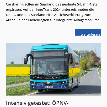
Carsharing sollen im Saarland das geplante S-Bahn-Netz
ergänzen. Auf der InnoTrans 2024 unterzeichneten die
DB AG und das Saarland eine Absichtserklärung zum
Aufbau einer Modellregion für integrierte Alltagsmobilität.
weiterlese
Saarland:
n
Stärkung
der
Tür-
zu-
Tür-
Mobilität
Intensiv getestet: ÖPNV-