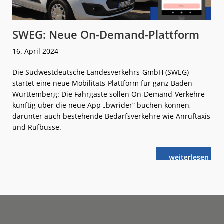
SWEG: Neue On-Demand-Plattform
16. April 2024
Die Südwestdeutsche Landesverkehrs-GmbH (SWEG)
startet eine neue Mobilitäts-Plattform für ganz Baden-
Württemberg: Die Fahrgäste sollen On-Demand-Verkehre
künftig über die neue App „bwrider“ buchen können,
darunter auch bestehende Bedarfsverkehre wie Anruftaxis
und Rufbusse.
weiterlese
SWEG:
n
Neue
On-
Demand-
Plattform
Footer