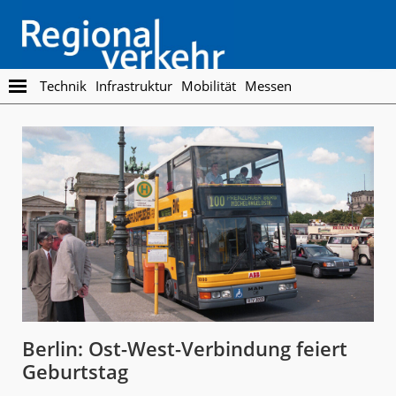
Skip
Skip
to
to
main
footer
content
Regionalverkehr
Die
Technik
Infrastruktur
Mobilität
Messen
Fachzeitschrift
für
den
Öffentlichen
Personennahverkehr
Berlin: Ost-West-Verbindung feiert
Geburtstag