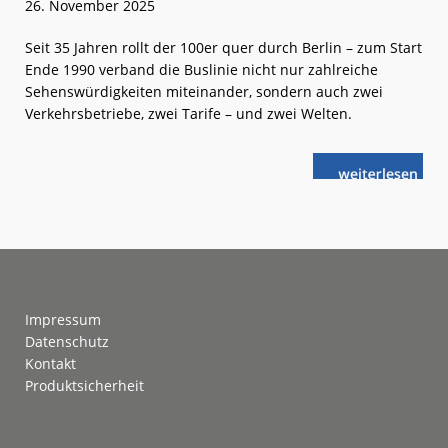
26. November 2025
Seit 35 Jahren rollt der 100er quer durch Berlin – zum Start
Ende 1990 verband die Buslinie nicht nur zahlreiche
Sehenswürdigkeiten miteinander, sondern auch zwei
Verkehrsbetriebe, zwei Tarife – und zwei Welten.
weiterlese
Berlin:
n
Ost-
West-
Verbindung
feiert
Geburtstag
Footer
Impressum
Datenschutz
Kontakt
Produktsicherheit