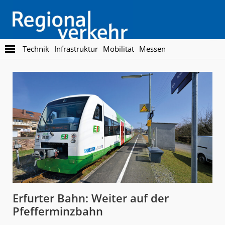
Skip
Skip
to
to
main
footer
content
Regionalverkehr
Die
Technik
Infrastruktur
Mobilität
Messen
Fachzeitschrift
für
den
Öffentlichen
Personennahverkehr
Erfurter Bahn: Weiter auf der
Pfefferminzbahn