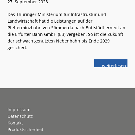
27. September 2023
Das Thüringer Ministerium für Infrastruktur und
Landwirtschaft hat die Leistungen auf der
Pfefferminzbahn von Sömmerda nach Buttstädt erneut an
die Erfurter Bahn GmbH (EB) vergeben. So ist die Zukunft
der schwach genutzten Nebenbahn bis Ende 2029
gesichert.
weiterlese
Erfurter
n
Bahn:
Weiter
auf
der
Pfefferminzb
Footer
Impressum
Datenschutz
Kontakt
Produktsicherheit