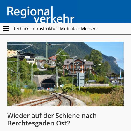
Skip
Skip
to
to
main
footer
content
Regionalverkehr
Die
Technik
Infrastruktur
Mobilität
Messen
Fachzeitschrift
für
den
Öffentlichen
Personennahverkehr
Wieder auf der Schiene nach
Berchtesgaden Ost?