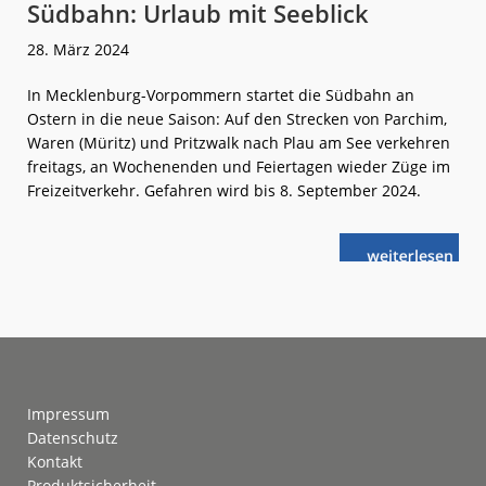
Südbahn: Urlaub mit Seeblick
28. März 2024
In Mecklenburg-Vorpommern startet die Südbahn an
Ostern in die neue Saison: Auf den Strecken von Parchim,
Waren (Müritz) und Pritzwalk nach Plau am See verkehren
freitags, an Wochenenden und Feiertagen wieder Züge im
Freizeitverkehr. Gefahren wird bis 8. September 2024.
weiterlese
Südbahn:
n
Urlaub
mit
Seeblick
Footer
Impressum
Datenschutz
Kontakt
Produktsicherheit