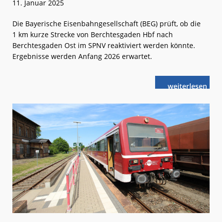
11. Januar 2025
Die Bayerische Eisenbahngesellschaft (BEG) prüft, ob die
1 km kurze Strecke von Berchtesgaden Hbf nach
Berchtesgaden Ost im SPNV reaktiviert werden könnte.
Ergebnisse werden Anfang 2026 erwartet.
weiterlese
Wieder
n
auf
der
Schiene
nach
Berchtesgade
Ost?