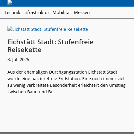
Skip
Skip
Skip
Regionalverkehr
to
to
to
Die
Technik
Infrastruktur
Mobilität
Messen
primary
main
footer
Fachzeitschrift
navigation
content
für
den
Öffentlichen
Eichstätt Stadt: Stufenfreie
Personennahverkehr
Reisekette
3. Juli 2025
Aus der ehemaligen Durchgangsstation Eichstätt Stadt
wurde eine barrierefreie Endstation. Eine noch immer viel
zu wenig verbreitete Besonderheit erleichtert den Umstieg
zwischen Bahn und Bus.
weiterlese
Eichstätt
n
Stadt:
Stufenfreie
Reisekette