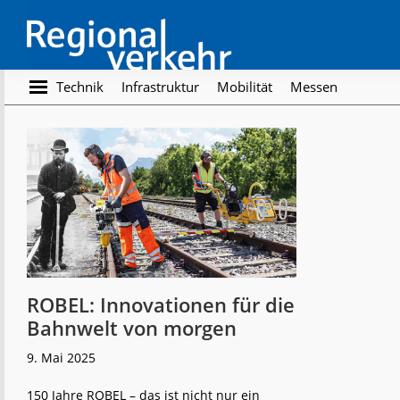
Skip
Skip
to
to
main
footer
content
Regionalverkehr
Die
Technik
Infrastruktur
Mobilität
Messen
Fachzeitschrift
für
den
Öffentlichen
Personennahverkehr
ROBEL: Innovationen für die
Bahnwelt von morgen
9. Mai 2025
150 Jahre ROBEL – das ist nicht nur ein