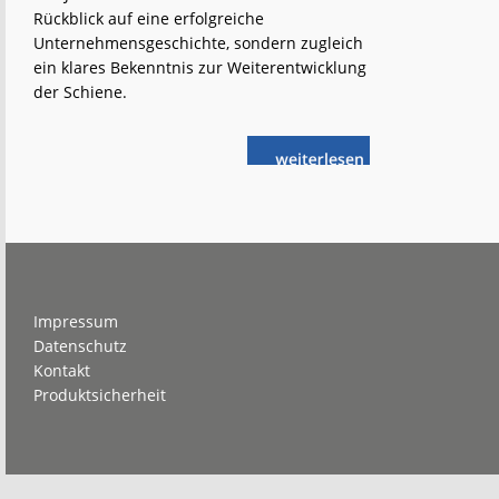
Rückblick auf eine erfolgreiche
Unternehmensgeschichte, sondern zugleich
ein klares Bekenntnis zur Weiterentwicklung
der Schiene.
weiterlese
ROBEL:
n
Innovationen
für
die
Bahnwelt
von
morgen
Footer
Impressum
Datenschutz
Kontakt
Produktsicherheit