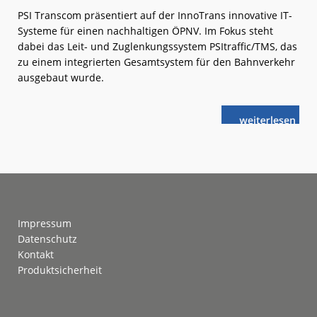
PSI Transcom präsentiert auf der InnoTrans innovative IT-
Systeme für einen nachhaltigen ÖPNV. Im Fokus steht
dabei das Leit- und Zuglenkungssystem PSItraffic/TMS, das
zu einem integrierten Gesamtsystem für den Bahnverkehr
ausgebaut wurde.
weiterlese
PSItraffic/TMS
n
auf
der
InnoTrans
Footer
Impressum
Datenschutz
Kontakt
Produktsicherheit