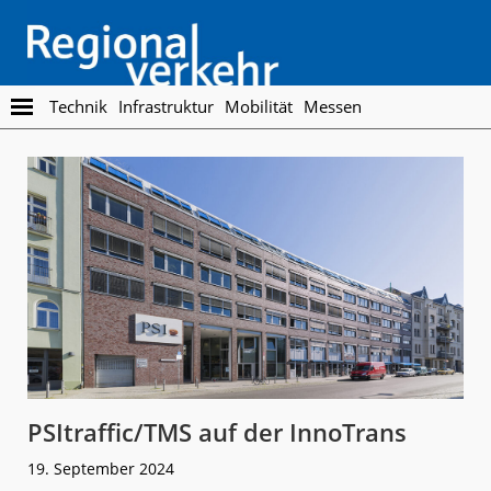
Skip
Skip
to
to
main
footer
content
Regionalverkehr
Die
Technik
Infrastruktur
Mobilität
Messen
Fachzeitschrift
für
den
Öffentlichen
Personennahverkehr
PSItraffic/TMS auf der InnoTrans
19. September 2024