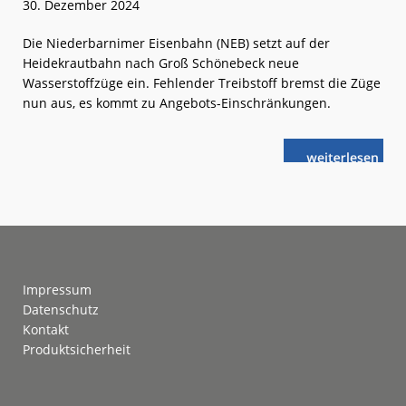
30. Dezember 2024
Die Niederbarnimer Eisenbahn (NEB) setzt auf der
Heidekrautbahn nach Groß Schönebeck neue
Wasserstoffzüge ein. Fehlender Treibstoff bremst die Züge
nun aus, es kommt zu Angebots-Einschränkungen.
weiterlese
Heidekrautba
n
Wasserstoff-
Engpass?
Footer
Impressum
Datenschutz
Kontakt
Produktsicherheit