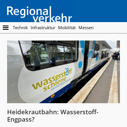
Skip
Skip
to
to
main
footer
content
Regionalverkehr
Die
Technik
Infrastruktur
Mobilität
Messen
Fachzeitschrift
für
den
Öffentlichen
Personennahverkehr
Heidekrautbahn: Wasserstoff-
Engpass?