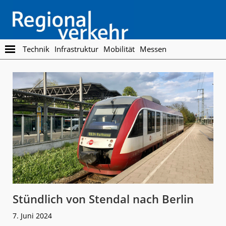
Skip
Skip
to
to
main
footer
content
Regionalverkehr
Die
Technik
Infrastruktur
Mobilität
Messen
Fachzeitschrift
für
den
Öffentlichen
Personennahverkehr
Stündlich von Stendal nach Berlin
7. Juni 2024