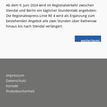
Ab dem 9. Juni 2024 wird im Regionalverkehr zwischen
Stendal und Berlin ein täglicher Stundentakt angeboten:
Die Regionalexpress-Linie RE 4 wird als Ergänzung zum
bestehenden Angebot alle zwei Stunden über Rathenow
hinaus bis nach Stendal verlängert.
weiterlese
Stündlich
n
von
Stendal
nach
Berlin
Footer
Impressum
Datenschutz
Kontakt
Produktsicherheit