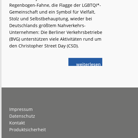
Regenbogen-Fahne, die Flagge der LGBTQI*-
Gemeinschaft und ein Symbol für Vielfalt,
Stolz und Selbstbehauptung, wieder bei
Deutschlands größtem Nahverkehrs-
Unternehmen: Die Berliner Verkehrsbetriebe
(BVG) unterstützen viele Aktivitäten rund um
den Christopher Street Day (CSD).
weiterlese
Berlin:
n
BVG
unter
dem
Regenbogen
Footer
Impressum
Datenschutz
Kontakt
Produktsicherheit