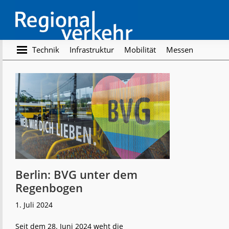
Skip
Skip
to
to
main
footer
content
Regionalverkehr
Die
Technik
Infrastruktur
Mobilität
Messen
Fachzeitschrift
für
den
Öffentlichen
Personennahverkehr
Berlin: BVG unter dem
Regenbogen
1. Juli 2024
Seit dem 28. Juni 2024 weht die