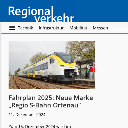
Skip
Skip
to
to
main
footer
content
Regionalverkehr
Die
Technik
Infrastruktur
Mobilität
Messen
Fachzeitschrift
für
den
Öffentlichen
Personennahverkehr
Fahrplan 2025: Neue Marke
„Regio S-Bahn Ortenau“
11. Dezember 2024
Zum 15. Dezember 2024 wird im