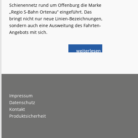
Schienennetz rund um Offenburg die Marke
„Regio S-Bahn Ortenau“ eingeführt. Das
bringt nicht nur neue Linien-Bezeichnungen,
sondern auch eine Ausweitung des Fahrten-
Angebots mit sich.
weiterlese
Fahrplan
n
2025:
Neue
Marke
„Regio
S-
Bahn
Ortenau“
Footer
Impressum
Datenschutz
Kontakt
Produktsicherheit