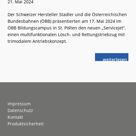
21. Mai 2024
Der Schweizer Hersteller Stadler und die Österreichischen
Bundesbahnen (ÖBB) präsentierten am 17. Mai 2024 im
ÖBB Bildungscampus in St. Pölten den neuen „Servicejet“,
einen multifunktionalen Lösch- und Rettungstriebzug mit
trimodalem Antriebskonzept.
weiterlese
ÖBB:
n
Neue
Lösch-
und
Rettungs-
Triebzüge
Footer
Impressum
Datenschutz
Kontakt
Produktsicherheit