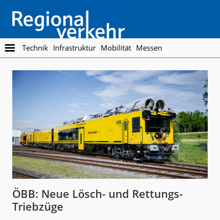
Skip
Skip
to
to
main
footer
content
Regionalverkehr
Die
Technik
Infrastruktur
Mobilität
Messen
Fachzeitschrift
für
den
Öffentlichen
Personennahverkehr
ÖBB: Neue Lösch- und Rettungs-
Triebzüge